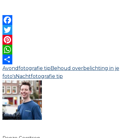
Facebook
Twitter
Pinterest
WhatsApp
Avondfotografie tip
Behoud overbelichting in je
Delen
foto's
Nachtfotografie tip
Renzo Gerritsen